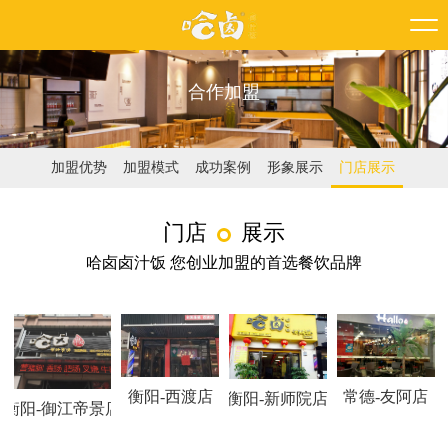
合作加盟
加盟优势
加盟模式
成功案例
形象展示
门店展示
门店
展示
哈卤卤汁饭 您创业加盟的首选餐饮品牌
衡阳-西渡店
常德-友阿店
衡阳-新师院店
衡阳-御江帝景店